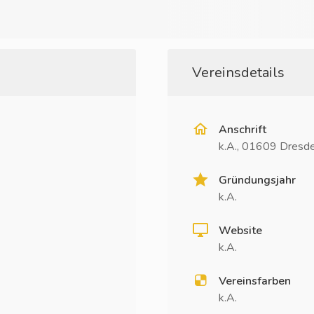
Vereinsdetails
Anschrift
k.A., 01609 Dresd
Gründungsjahr
k.A.
Website
k.A.
Vereinsfarben
k.A.