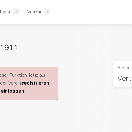
rbörse
Vereine
 1911
Besond
ser Funktion, jetzt als
Vert
 oder Verein
registrieren
r
einloggen
!