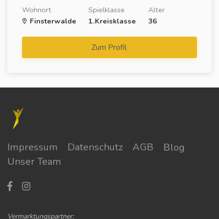
Wohnort
Spielklasse
Alter
Finsterwalde
1.Kreisklasse
36
Zum Profil
Impressum
Datenschutz
AGB
Blog
Unser Team
Vermarktungspartner: