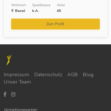
Wohnort
Spielklasse
Alter
Basel
k.A.
45
Zum Profil
Impressum
Datenschutz
AGB
Blog
Unser Team
Vermarktungspartner: