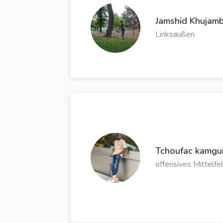
Jamshid Khujamb
Linksaußen
Tchoufac kamgui
offensives Mittelfe