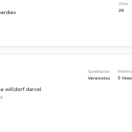
Alter
26
erdiev
Spielklasse
Wohno
Vereinslos
Himm
a willdorf darcel
ld