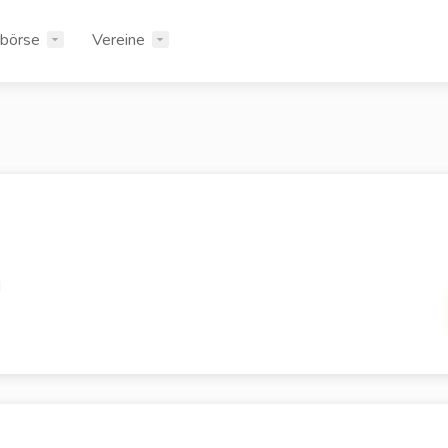
rbörse
Vereine
d