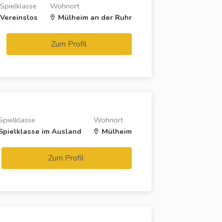
Spielklasse
Wohnort
Vereinslos
Mülheim an der Ruhr
Zum Profil
Spielklasse
Wohnort
Spielklasse im Ausland
Mülheim
Zum Profil