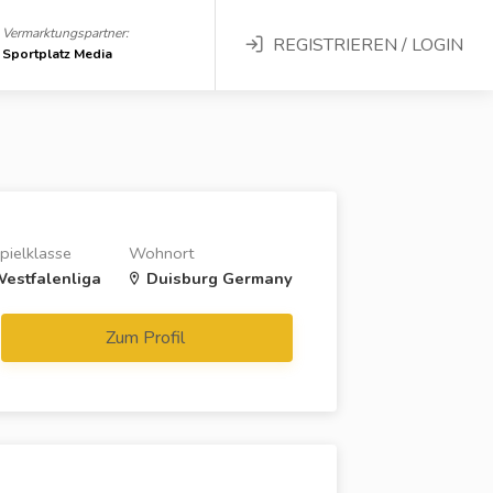
Vermarktungspartner:
REGISTRIEREN / LOGIN
Sportplatz Media
pielklasse
Wohnort
estfalenliga
Duisburg Germany
Zum Profil