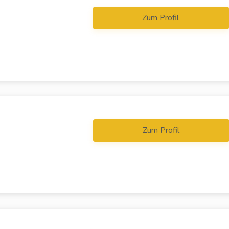
Zum Profil
Zum Profil