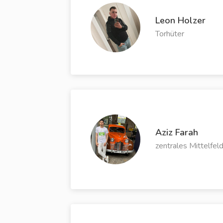
Leon Holzer
Torhüter
Aziz Farah
zentrales Mittelfel