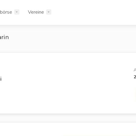
rbörse
Vereine
rin
A
i