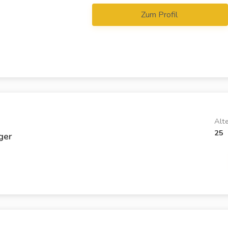
Zum Profil
Alt
25
ger