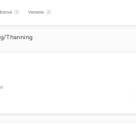
rbörse
Vereine
ng/Thanning
ld