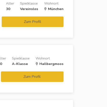
Alter
Spielklasse
Wohnort
30
Vereinslos
München
Zum Profil
lter
Spielklasse
Wohnort
0
A-Klasse
Hallbergmoos
Zum Profil