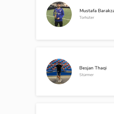
Mustafa Barakza
Torhüter
Besjan Thaqi
Stürmer