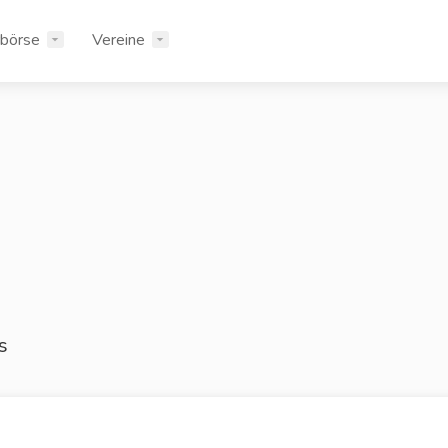
rbörse
Vereine
s