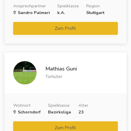
Ansprechpartner
Spielklasse
Region
Sandro Palmeri
k.A.
Stuttgart
Zum Profil
Mathias Guni
Torhüter
Wohnort
Spielklasse
Alter
Schorndorf
Bezirksliga
23
Zum Profil