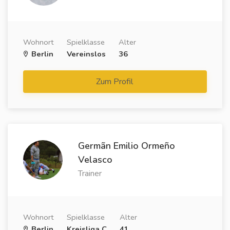
Wohnort
Spielklasse
Alter
Berlin
Vereinslos
36
Zum Profil
Germãn Emilio Ormeño
Velasco
Trainer
Wohnort
Spielklasse
Alter
Berlin
Kreisliga C
41