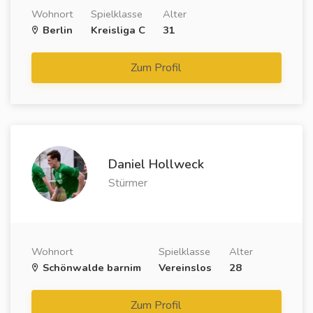
Wohnort
Spielklasse
Alter
Berlin
Kreisliga C
31
Zum Profil
Daniel Hollweck
Stürmer
Wohnort
Spielklasse
Alter
Schönwalde barnim
Vereinslos
28
Zum Profil