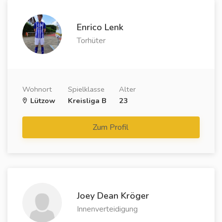
Enrico Lenk
Torhüter
Wohnort
Spielklasse
Alter
Lützow
Kreisliga B
23
Zum Profil
Joey Dean Kröger
Innenverteidigung