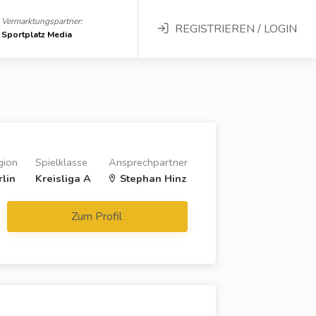
Vermarktungspartner:
REGISTRIEREN / LOGIN
Sportplatz Media
gion
Spielklasse
Ansprechpartner
rlin
Kreisliga A
Stephan Hinz
Zum Profil