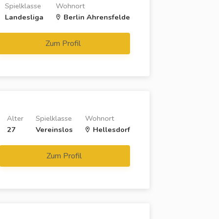
Spielklasse
Wohnort
Landesliga
Berlin Ahrensfelde
Zum Profil
Alter
Spielklasse
Wohnort
27
Vereinslos
Hellesdorf
Zum Profil