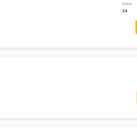
Alter
24