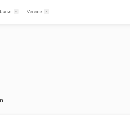
rbörse
Vereine
nn