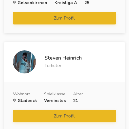
Gelsenkirchen
Kreisliga A
25
Zum Profil
Steven Heinrich
Torhüter
Wohnort
Spielklasse
Alter
Gladbeck
Vereinslos
21
Zum Profil