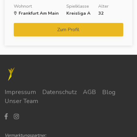
Wohnort
Spielklasse
Alter
Frankfurt Am Main
Kreisliga A
32
Zum Profil
Impressum
Datenschutz
AGB
Blog
Unser Team
Vermarktungspartner: