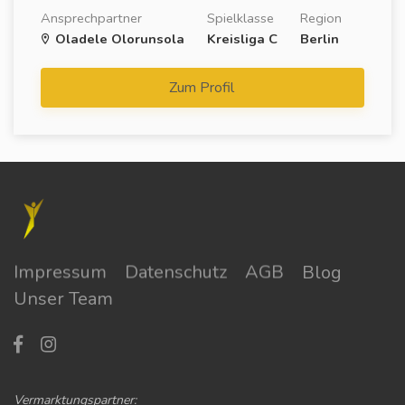
Ansprechpartner
Spielklasse
Region
Oladele Olorunsola
Kreisliga C
Berlin
Zum Profil
Impressum
Datenschutz
AGB
Blog
Unser Team
Vermarktungspartner: