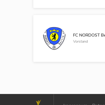
FC NORDOST Be
Vorstand