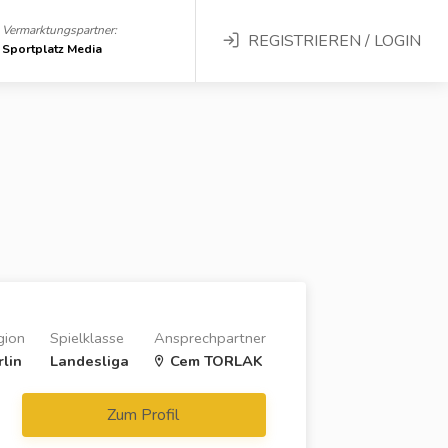
Vermarktungspartner:
REGISTRIEREN / LOGIN
Sportplatz Media
gion
Spielklasse
Ansprechpartner
rlin
Landesliga
Cem TORLAK
Zum Profil