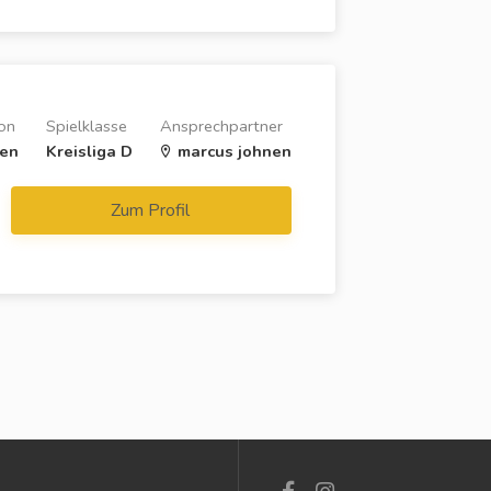
on
Spielklasse
Ansprechpartner
gen
Kreisliga D
marcus johnen
Zum Profil