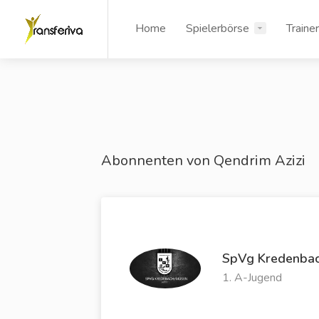
Home
Spielerbörse
Traine
Abonnenten von Qendrim Azizi
SpVg Kredenba
1. A-Jugend