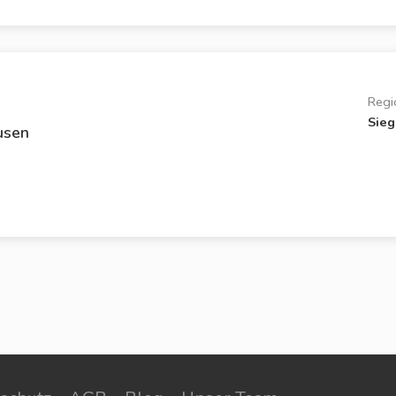
Regi
Sie
usen