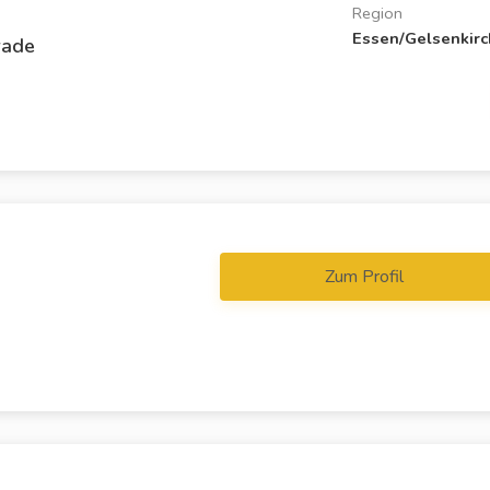
Region
Essen/Gelsenkir
rade
Zum Profil