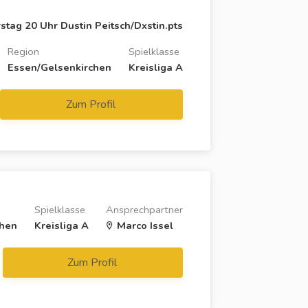
tag 20 Uhr Dustin Peitsch/Dxstin.pts
Region
Spielklasse
Essen/Gelsenkirchen
Kreisliga A
Zum Profil
Spielklasse
Ansprechpartner
chen
Kreisliga A
Marco Issel
Zum Profil