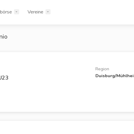
rbörse
Vereine
nio
Region
Duisburg/Mühlhe
U23