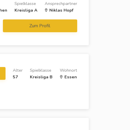
Spielklasse
Ansprechpartner
chen
Kreisliga A
Niklas Hopf
Zum Profil
Alter
Spielklasse
Wohnort
57
Kreisliga B
Essen