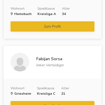
Wohnort
Spielklasse
Alter
Hemsbach
Kreisliga A
34
Zum Profil
Fabijan Sorsa
linker Verteidiger
Wohnort
Spielklasse
Alter
Griesheim
Kreisliga C
21