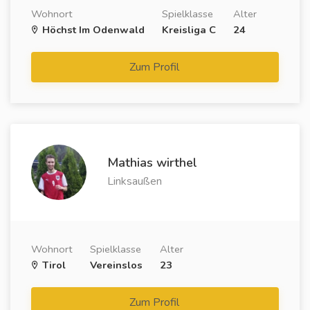
Wohnort
Spielklasse
Alter
Höchst Im Odenwald
Kreisliga C
24
Zum Profil
Mathias wirthel
Linksaußen
Wohnort
Spielklasse
Alter
Tirol
Vereinslos
23
Zum Profil