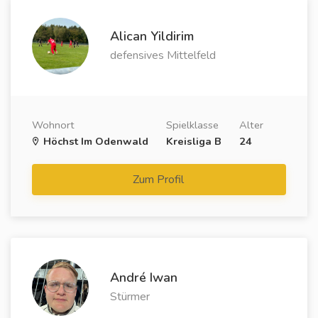
Alican Yildirim
defensives Mittelfeld
Wohnort
Spielklasse
Alter
Höchst Im Odenwald
Kreisliga B
24
Zum Profil
André Iwan
Stürmer