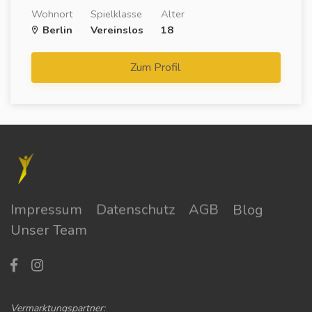
Wohnort
Spielklasse
Alter
Berlin
Vereinslos
18
Zum Profil
Impressum
Datenschutz
AGB
Blog
Unser Team
Vermarktungspartner: