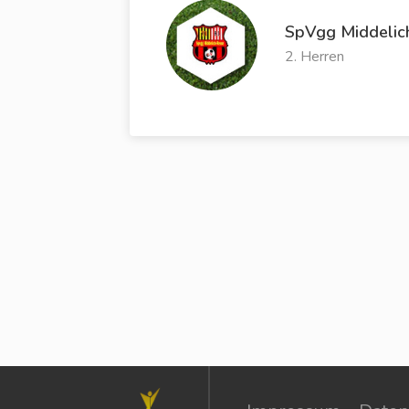
SpVgg Middelic
2. Herren