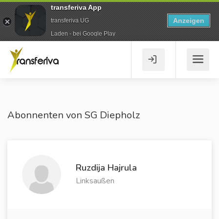
transferiva App
Anzeigen
transferiva UG
Laden - bei Google Play
Abonnenten von SG Diepholz
Ruzdija Hajrula
Linksaußen