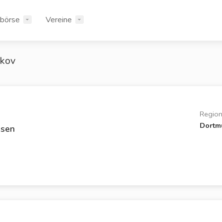
rbörse
Vereine
ikov
Regio
Dortm
usen