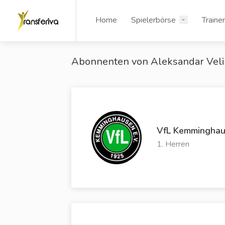
Home
Spielerbörse
Traine
Abonnenten von Aleksandar Vel
VfL Kemmingha
1. Herren