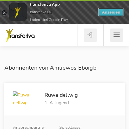
transferiva App
Anzeigen
transferiva UG
Laden - bei Google Play
Abonnenten von Amuewos Eboigb
Ruwa dellwig
1. A-Jugend
Ansprechpartner
Spielklasse