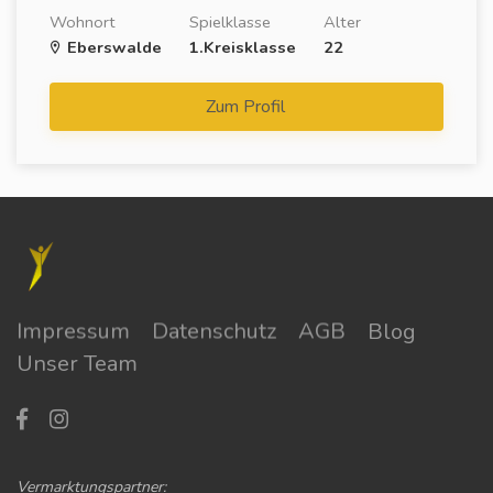
Wohnort
Spielklasse
Alter
Eberswalde
1.Kreisklasse
22
Zum Profil
Impressum
Datenschutz
AGB
Blog
Unser Team
Vermarktungspartner: