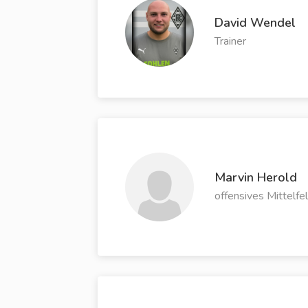
David Wendel
Trainer
Marvin Herold
offensives Mittelfe