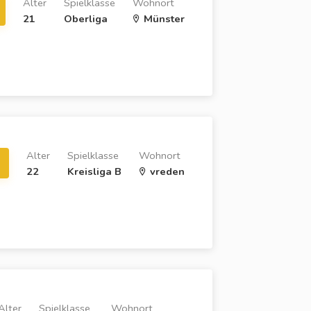
Alter
Spielklasse
Wohnort
21
Oberliga
Münster
Alter
Spielklasse
Wohnort
22
Kreisliga B
vreden
Alter
Spielklasse
Wohnort