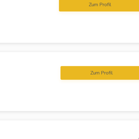
Zum Profil
Zum Profil