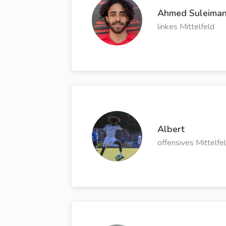
Ahmed Suleiman
linkes Mittelfeld
Albert
offensives Mittelfe