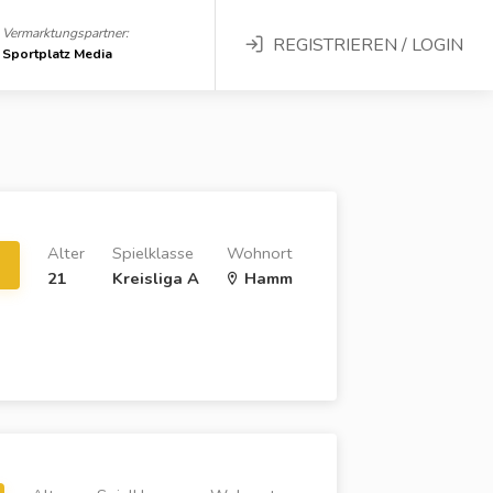
Vermarktungspartner:
REGISTRIEREN / LOGIN
Sportplatz Media
Alter
Spielklasse
Wohnort
21
Kreisliga A
Hamm