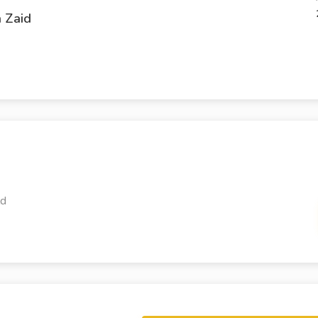
 Zaid
ld