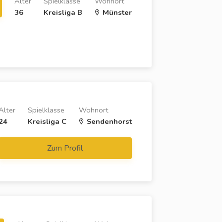
Alter
Spielklasse
Wohnort
36
Kreisliga B
Münster
Alter
Spielklasse
Wohnort
24
Kreisliga C
Sendenhorst
Zum Profil