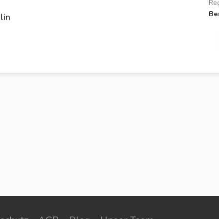
Re
Be
lin