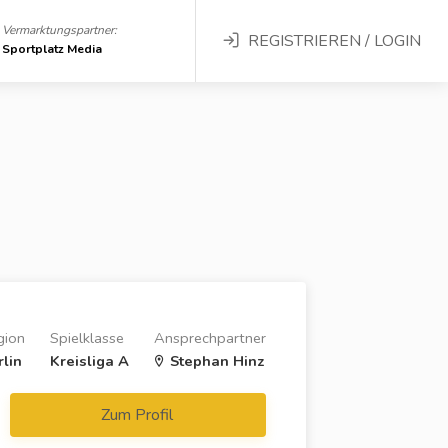
Vermarktungspartner:
REGISTRIEREN / LOGIN
Sportplatz Media
gion
Spielklasse
Ansprechpartner
rlin
Kreisliga A
Stephan Hinz
Zum Profil