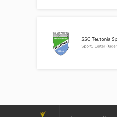
SSC Teutonia S
Sportl. Leiter (Juge