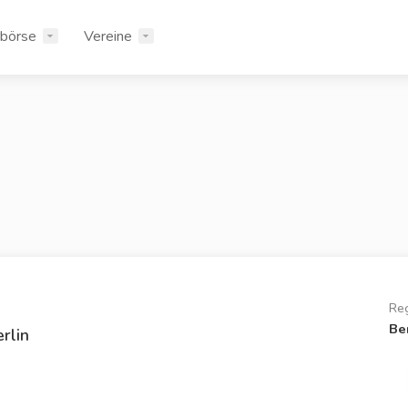
rbörse
Vereine
Re
Be
rlin