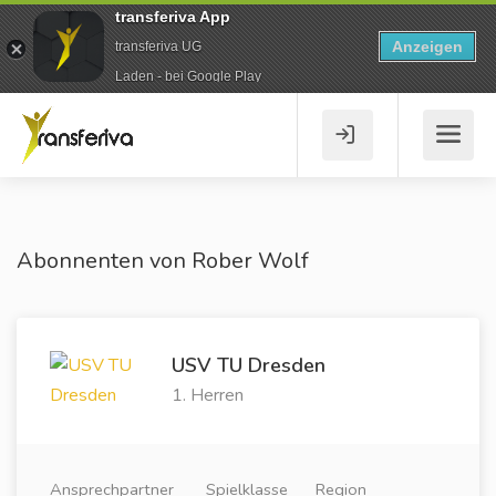
transferiva App
Anzeigen
transferiva UG
Laden - bei Google Play
Abonnenten von Rober Wolf
USV TU Dresden
1. Herren
Ansprechpartner
Spielklasse
Region