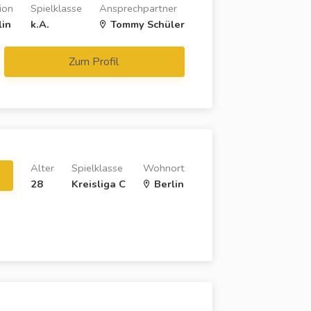
ion
Spielklasse
Ansprechpartner
lin
k.A.
Tommy Schüler
Zum Profil
Alter
Spielklasse
Wohnort
28
Kreisliga C
Berlin