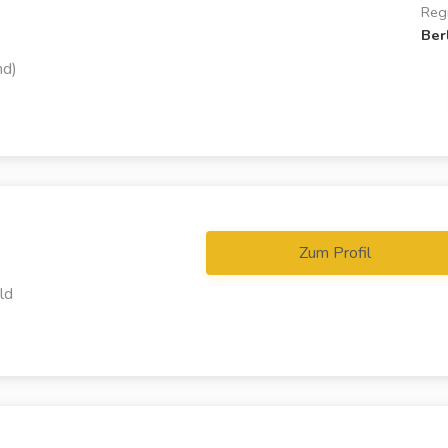
Reg
Ber
nd)
Zum Profil
ld