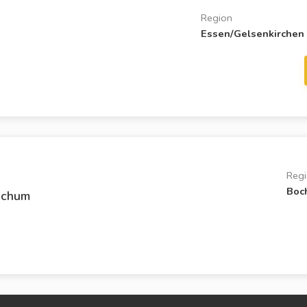
Region
Essen/Gelsenkirchen
Reg
Boc
ochum