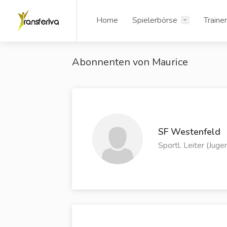
Home
Spielerbörse
Traine
Abonnenten von Maurice
SF Westenfeld
Sportl. Leiter (Juge