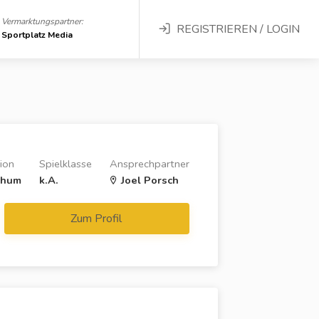
Vermarktungspartner:
REGISTRIEREN / LOGIN
Sportplatz Media
ion
Spielklasse
Ansprechpartner
chum
k.A.
Joel Porsch
Zum Profil