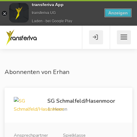
transferiva App
Anzeigen
transferiva UG
Laden - bei Google Play
Abonnenten von Erhan
SG Schmalfeld/Hasenmoor
1. Herren
Ansprechpartner
Spielklasse