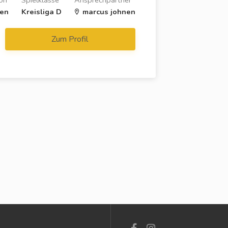
on
Spielklasse
Ansprechpartner
gen
Kreisliga D
marcus johnen
Zum Profil