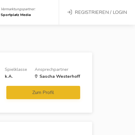
Vermarktungspartner:
REGISTRIEREN / LOGIN
Sportplatz Media
Spielklasse
Ansprechpartner
k.A.
Sascha Westerhoff
Zum Profil