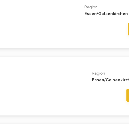
Region
Essen/Gelsenkirchen
Region
Essen/Gelsenkirc