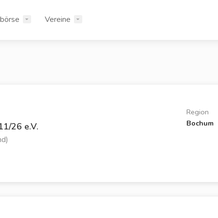
rbörse
Vereine
Region
Bochum
11/26 e.V.
nd)