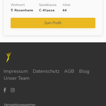
Wohnort
Spielklasse
Alter
Rosenheim
C-Klasse
44
Zum Profil
Impressum
Datenschutz
AGB
Blog
Unser Team
Vermarktungspartner: