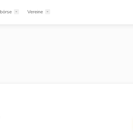
rbörse
Vereine
d