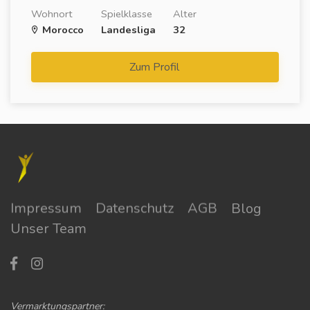
Wohnort
Spielklasse
Alter
Morocco
Landesliga
32
Zum Profil
Impressum
Datenschutz
AGB
Blog
Unser Team
Vermarktungspartner: