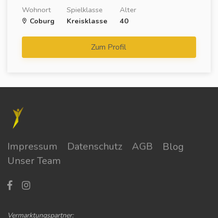
Wohnort
Spielklasse
Alter
Coburg
Kreisklasse
40
Zum Profil
Impressum
Datenschutz
AGB
Blog
Unser Team
Vermarktungspartner: