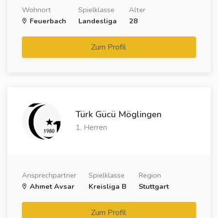
Wohnort
Spielklasse
Alter
Feuerbach
Landesliga
28
Zum Profil
Türk Gücü Möglingen
1. Herren
Ansprechpartner
Spielklasse
Region
Ahmet Avsar
Kreisliga B
Stuttgart
Zum Profil