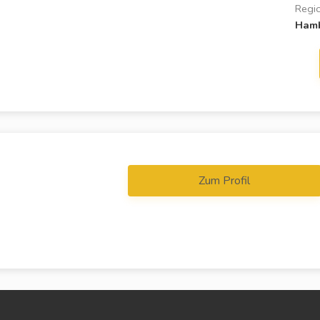
Regi
Ham
Zum Profil