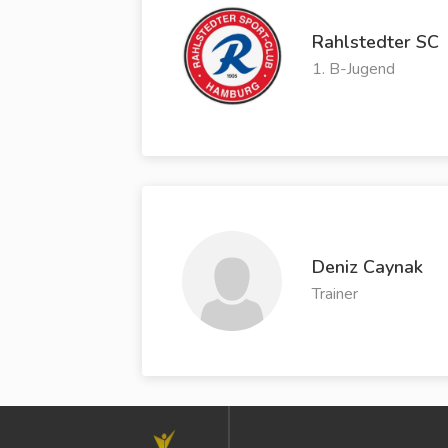
Rahlstedter SC
1. B-Jugend
Deniz Caynak
Trainer