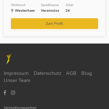
Wohnort
Spielklasse
Alter
Westerham
Vereinslos
24
Zum Profil
Impressum
Datenschutz
AGB
Blog
Unser Team
Vermarktungspartner: