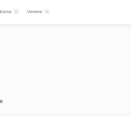
rbörse
Vereine
be