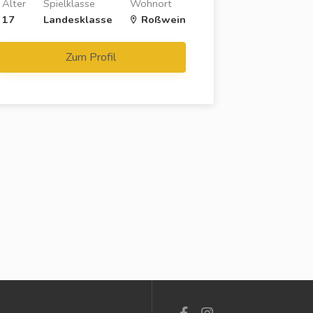
Alter
Spielklasse
Wohnort
17
Landesklasse
Roßwein
Zum Profil