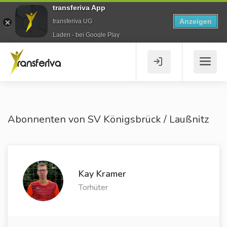
transferiva App
Anzeigen
transferiva UG
Laden - bei Google Play
Abonnenten von SV Königsbrück / Laußnitz
Kay Kramer
Torhüter