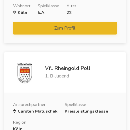
Wohnort
Spielklasse
Alter
Köln
k.A.
22
Zum Profil
VfL Rheingold Poll
1. B-Jugend
Ansprechpartner
Spielklasse
Carsten Matuschek
Kreisleistungsklasse
Region
Köln