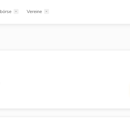
rbörse
Vereine
d