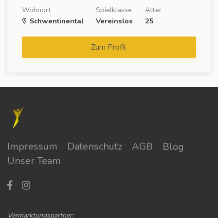
Wohnort
Spielklasse
Alter
Schwentinental
Vereinslos
25
Zum Profil
Impressum
Datenschutz
AGB
Blog
Unser Team
Vermarktungspartner: