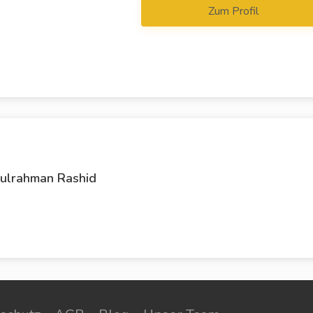
Zum Profil
rahman ‎Rashid ‎