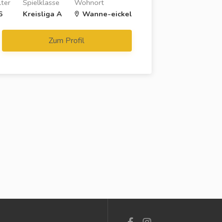
lter
Spielklasse
Wohnort
6
Kreisliga A
Wanne-eickel
Zum Profil