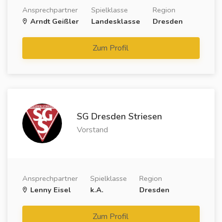
Ansprechpartner
Spielklasse
Region
Arndt Geißler
Landesklasse
Dresden
Zum Profil
SG Dresden Striesen
Vorstand
Ansprechpartner
Spielklasse
Region
Lenny Eisel
k.A.
Dresden
Zum Profil